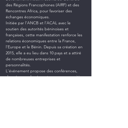
des Régions Francophones (AIRF) et des 
Rencontres Africa, pour favoriser des 
échanges économiques.
Initiée par l’ANCB et l’ACAL avec le 
soutien des autorités béninoises et 
françaises, cette manifestation renforce les 
relations économiques entre la France, 
l’Europe et le Bénin. Depuis sa création en 
2015, elle a eu lieu dans 10 pays et a attiré 
de nombreuses entreprises et 
personnalités.
L'événement propose des conférences, 
des séances de réseautage, une exposition 
et des rendez-vous BtoB sur mesure.
👉 Cliquez ici pour en savoir plus et 
participer : [Rencontres Africa]
(https://lnkd.in/e7pp6_z)