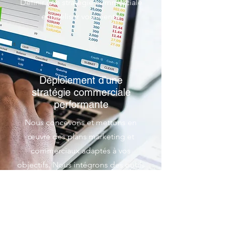
Définir une stratégie commerciale
et fidéliser vos clients.
Déploiement d’une
stratégie commerciale
performante
Nous concevons et mettons en
œuvre des plans marketing et
commerciaux adaptés à vos
objectifs. Nous intégrons des outils
de suivi et d’analyse pour mesurer la
performance, optimiser les actions
et renforcer la fidélisation de vos
clients et partenaires.