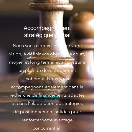
Accompagnement
stratégique global
Nous vous aidons à clarifier votre
vision, à définir vos objectifs à court,
moyen et long terme, et à construire
un plan de développement
cohérent. Nous vous
accompagnons également dans la
recherche de financements adaptés
et dans l’élaboration de stratégies
de positionnement solides pour
renforcer votre avantage
concurrentiel.