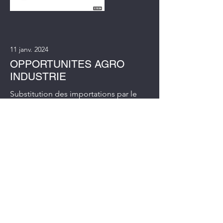
11 janv. 2024
OPPORTUNITES AGRO
INDUSTRIE
Substitution des importations par le
développement du secteur agricole
dans les ZAP de Kango et d'Andem
Read More