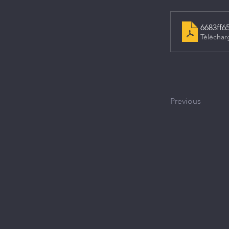
6683ff6
Téléchar
Previous