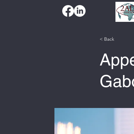
< Back
Appe
Gab