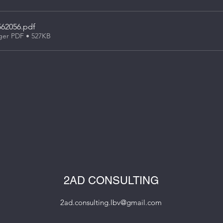
562056
.pdf
ger PDF • 527KB
2AD CONSULTING
2ad.consulting.lbv@gmail.com