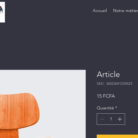
Accueil
Notre métie
Article
SKU : 36523641234523
Prix
15 FCFA
Quantité
*